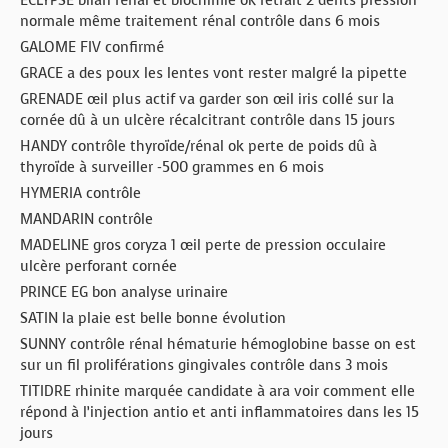
ECLYPSE bilan rénal et biochimie ok retrait 2 dents pression
normale même traitement rénal contrôle dans 6 mois
GALOME FIV confirmé
GRACE a des poux les lentes vont rester malgré la pipette
GRENADE œil plus actif va garder son œil iris collé sur la
cornée dû à un ulcère récalcitrant contrôle dans 15 jours
HANDY contrôle thyroïde/rénal ok perte de poids dû à
thyroïde à surveiller -500 grammes en 6 mois
HYMERIA contrôle
MANDARIN contrôle
MADELINE gros coryza 1 œil perte de pression occulaire
ulcère perforant cornée
PRINCE EG bon analyse urinaire
SATIN la plaie est belle bonne évolution
SUNNY contrôle rénal hématurie hémoglobine basse on est
sur un fil proliférations gingivales contrôle dans 3 mois
TITIDRE rhinite marquée candidate à ara voir comment elle
répond à l’injection antio et anti inflammatoires dans les 15
jours