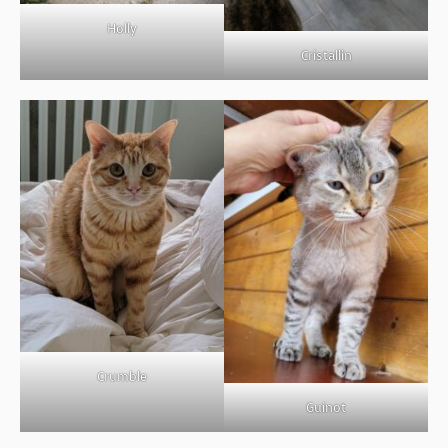
Holly
Cristallin
Crumble
Guinot