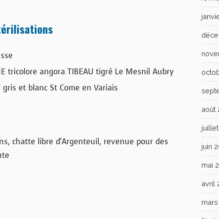
janvi
érilisations
déce
nove
esse
 tricolore angora TIBEAU tigré Le Mesnil Aubry
octo
ris et blanc St Come en Variais
sept
août
juill
ns, chatte libre d’Argenteuil, revenue pour des
juin 
ute
mai 
avril
mars