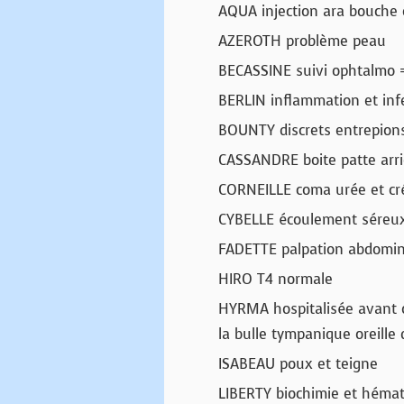
AQUA injection ara bouche
AZEROTH problème peau
BECASSINE suivi ophtalmo =
BERLIN inflammation et inf
BOUNTY discrets entrepions
CASSANDRE boite patte arr
CORNEILLE coma urée et cré
CYBELLE écoulement séreux 
FADETTE palpation abdominal
HIRO T4 normale
HYRMA hospitalisée avant op
la bulle tympanique oreille 
ISABEAU poux et teigne
LIBERTY biochimie et hémat