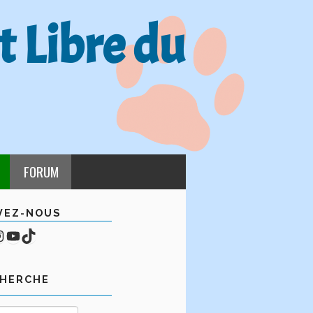
t Libre du
FORUM
VEZ-NOUS
cebook
mpte Instagram
YouTube
TikTok
CHERCHE
Rechercher :