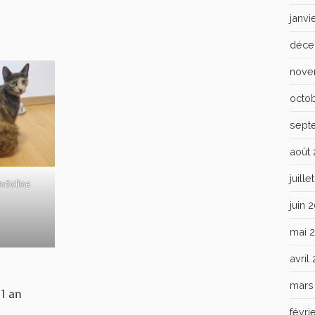
janvi
déce
nove
octo
sept
août
juill
ndoline
juin 
mai 
avril
mars
1 an
févri