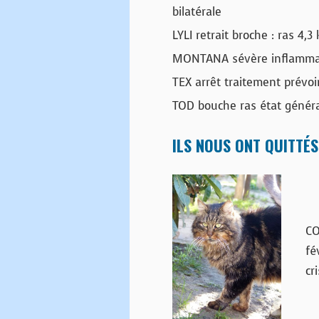
bilatérale
LYLI retrait broche : ras 4,3
MONTANA sévère inflammati
TEX arrêt traitement prévoi
TOD bouche ras état généra
ILS NOUS ONT QUITTÉS
CO
fé
cr