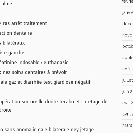
févri
 calme
janvi
 ras arrêt traitement
déce
ection dentaire
nove
 bilatéraux
octo
ière gauche
sept
atinine indosable : euthanasie
août
nez soins dentaires à prévoir
juill
e gaz et diarrhée test giardiose négatif
juin 
ération sur oreille droite tecabo et curetage de
mai 
droite
avril
mars
o sans anomalie gale bilatérale ney jetage