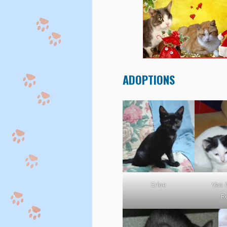
ADOPTIONS
Erine
Van 
R