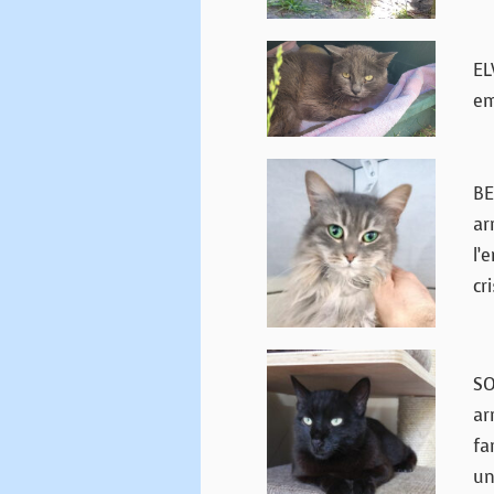
EL
em
BE
ar
l’
cr
SO
ar
fa
un