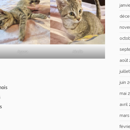
janvi
déce
nove
octo
sept
Agora
Airelle
août
juill
juin 
mois
mai 
s
avril
s
mars
févri