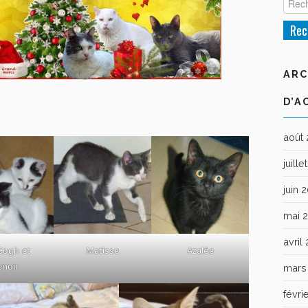
ARC
D’A
août
juill
juin 
mai 
avril
Gogh et
Matisse
Azalée
enoir
mars
févri