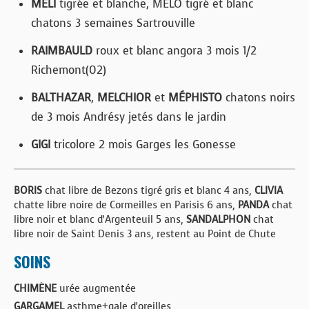
MÉLI
tigrée et blanche, MÉLO tigré et blanc
chatons 3 semaines Sartrouville
RAIMBAULD
roux et blanc angora 3 mois 1/2
Richemont(02)
BALTHAZAR
,
MELCHIOR
et
MÉPHISTO
chatons noirs
de 3 mois Andrésy jetés dans le jardin
GIGI
tricolore 2 mois Garges les Gonesse
BORIS
chat libre de Bezons tigré gris et blanc 4 ans,
CLIVIA
chatte libre noire de Cormeilles en Parisis 6 ans,
PANDA
chat
libre noir et blanc d’Argenteuil 5 ans,
SANDALPHON
chat
libre noir de Saint Denis 3 ans, restent au Point de Chute
SOINS
CHIMÈNE
urée augmentée
GARGAMEL
asthme+gale d’oreilles