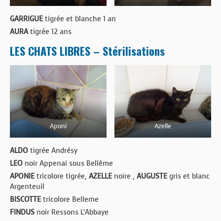
GARRIGUE
tigrée et blanche 1 an
AURA
tigrée 12 ans
LES CHATS LIBRES – Stérilisations
Aponi
Azelle
ALDO
tigrée Andrésy
LEO
noir Appenai sous Bellême
APONIE
tricolore tigrée,
AZELLE
noire ,
AUGUSTE
gris et blanc
Argenteuil
BISCOTTE
tricolore Belleme
FINDUS
noir Ressons L’Abbaye