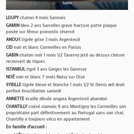
Gabin
LOUPY
chaton 4 mois Sannois
GAMIN
bleu 2 ans Sarcelles grave fracture patte plaque
posée sur fémur pronostic réservé
ANOUK
tigrée grise 3 mois Argenteuil
CID
noir et blanc Cormeilles en Parisis
GABIN
chaton noir 1 mois 1/2 Taverny jeté au dessus cloture
recouvert de tiques
ISTANBUL
tigré 3 ans Garges les Gonesse
NOÉ
noir et blanc 7 mois Noisy sur Oise
SYBILLE
tigrée bleue et blanche 1 mois 1/2 St Denis œil droit
perforé énucléation samedi
ANNETTE
écaille diluée angora Argenteuil abandon
CHANTILLY
croisé siamois 9 ans Montigny les Cormeilles son
propriétaire part définitivement au Portugal sans son chat.
Chantilly a toujours vécu en appartement
En famille d’accueil :