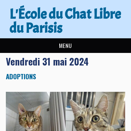
L'École du Chat Libre
du Parisis
MENU
Vendredi 31 mai 2024
L’ÉCOLE DU CHAT
ACTUALITÉS
ADOPTIONS
ADOPTER
NOUS AIDER
CONTACT