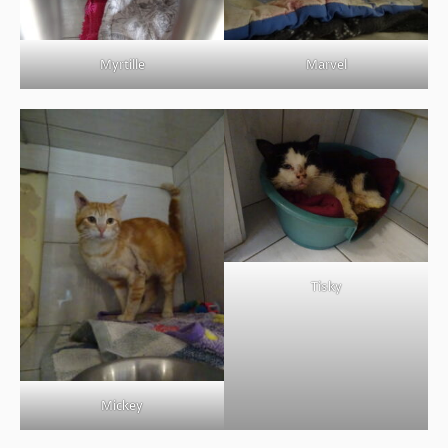
Myrtille
Marvel
Tisky
Mickey