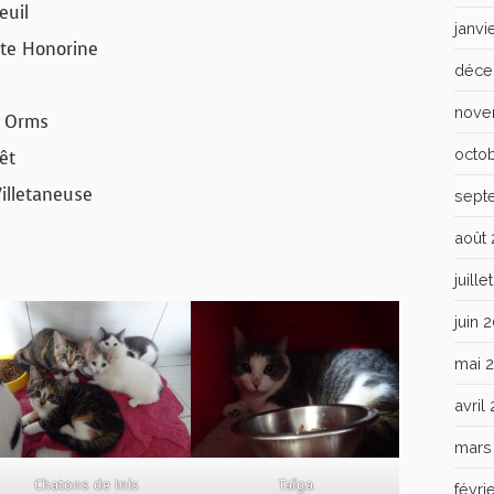
euil
janvi
nte Honorine
déce
nove
s Orms
octo
êt
illetaneuse
sept
août
juill
juin 
mai 
avril
mars
Chatons de Inis
Taïga
févri