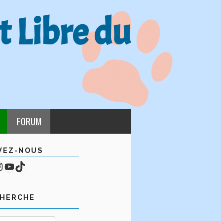
t Libre du
FORUM
VEZ-NOUS
cebook
mpte Instagram
YouTube
TikTok
CHERCHE
Rechercher :