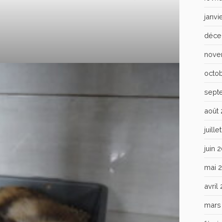
janvi
déce
nove
octo
sept
août
juill
juin 
mai 
avril
mars