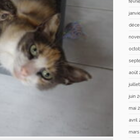
févri
janvi
déce
nove
octo
sept
août
juill
juin 
mai 
avril
mars