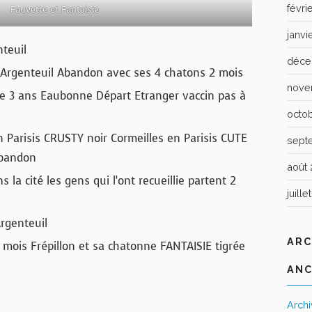
févri
Fauvette et Fantaisie
janvi
nteuil
déce
s Argenteuil Abandon avec ses 4 chatons 2 mois
nove
che 3 ans Eaubonne Départ Etranger vaccin pas à
octo
 Parisis CRUSTY noir Cormeilles en Parisis CUTE
sept
Abandon
août 
la cité les gens qui l’ont recueillie partent 2
juille
Argenteuil
ARC
 mois Frépillon et sa chatonne FANTAISIE tigrée
ANC
Arch