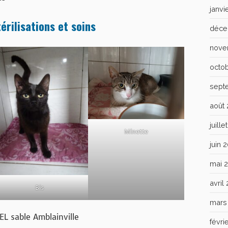
janvi
érilisations et soins
déce
nove
octo
sept
août
juill
Minette
juin 
mai 
avril
Bis
mars
EL sable Amblainville
févri