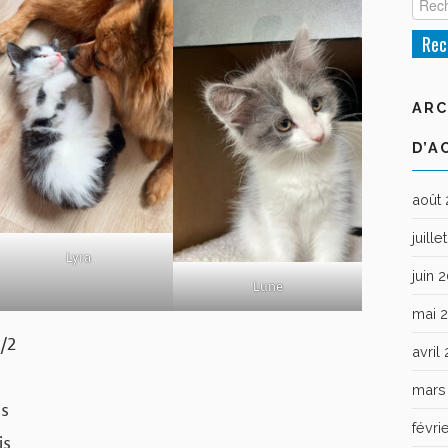
ARC
D’A
août
juill
Lyra
juin 
Lune
mai 
1/2
avril
mars
is
févri
is