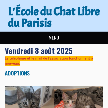
L'École du Chat Libre
du Parisis
MENU
Vendredi 8 août 2025
L’ÉCOLE DU CHAT
Le téléphone et le mail de l’association fonctionnent à
ACTUALITÉS
nouveau.
ADOPTIONS
ADOPTER
NOUS AIDER
CONTACT