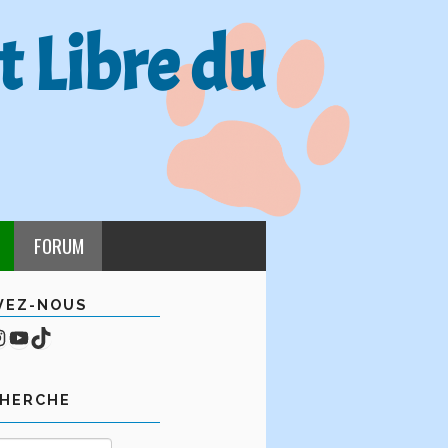
t Libre du
FORUM
VEZ-NOUS
cebook
mpte Instagram
YouTube
TikTok
CHERCHE
Rechercher :