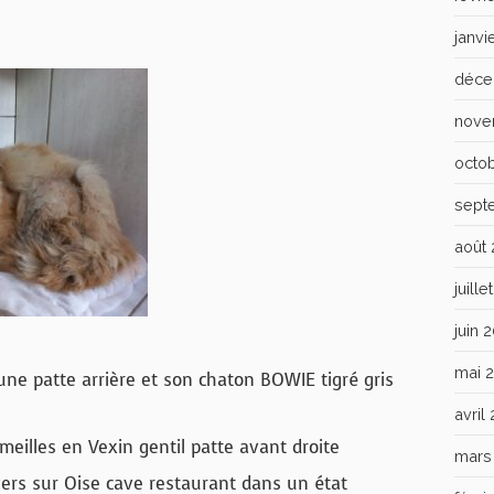
janvi
déce
nove
octo
sept
août
juill
juin 
mai 
ne patte arrière et son chaton BOWIE tigré gris
avril
eilles en Vexin gentil patte avant droite
mars
vers sur Oise cave restaurant dans un état