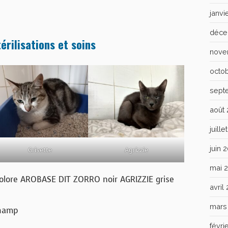
janvi
déce
érilisations et soins
nove
octo
sept
août
juill
juin 
Grisette
Agrizzie
mai 
colore AROBASE DIT ZORRO noir AGRIZZIE grise
avril
mars
champ
févri