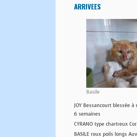
ARRIVEES
Basile
JOY Bessancourt blessée à u
6 semaines
CYRANO type chartreux Corm
BASILE roux poils longs Au