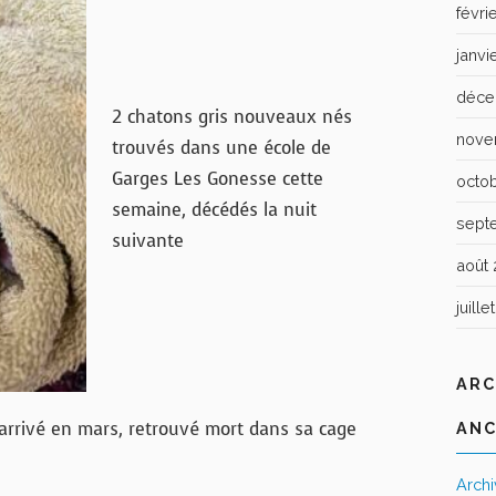
févri
janvi
déce
2 chatons gris nouveaux nés
nove
trouvés dans une école de
Garges Les Gonesse cette
octo
semaine, décédés la nuit
sept
suivante
août 
juille
ARC
 arrivé en mars, retrouvé mort dans sa cage
ANC
Arch