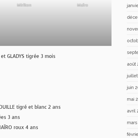
Mirliton
Maïro
janvi
déce
nove
octo
sept
 et GLADYS tigrée 3 mois
août
juill
juin 
mai 
UILLE tigré et blanc 2 ans
avril
ées 3 ans
mars
MAÏRO roux 4 ans
févri