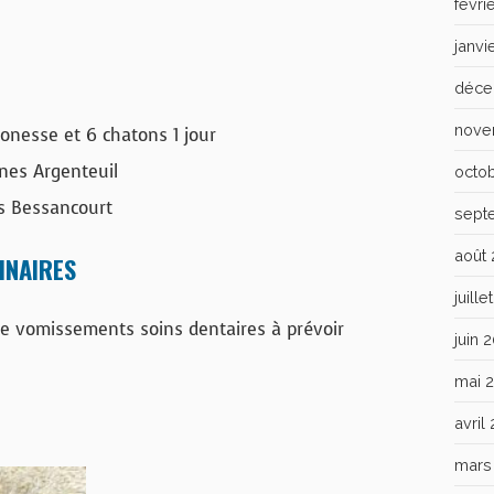
févri
janvi
déce
nove
onesse et 6 chatons 1 jour
nes Argenteuil
octo
s Bessancourt
sept
août
INAIRES
juill
e vomissements soins dentaires à prévoir
juin 
mai 
avril
mars