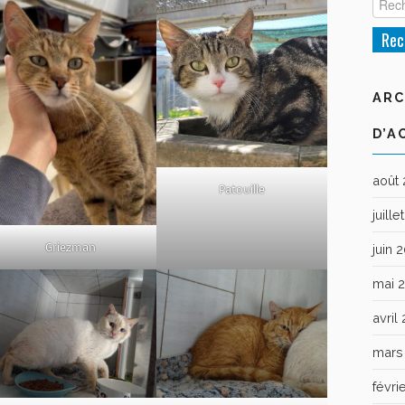
ARC
D’A
août
Patouille
juill
Griezman
juin 
mai 
avril
mars
févri