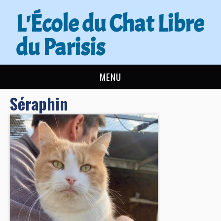
L'École du Chat Libre
du Parisis
MENU
Séraphin
L’ÉCOLE DU CHAT
ACTUALITÉS
ADOPTER
NOUS AIDER
CONTACT