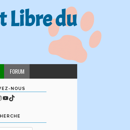
t Libre du
FORUM
VEZ-NOUS
cebook
mpte Instagram
YouTube
TikTok
CHERCHE
Rechercher :