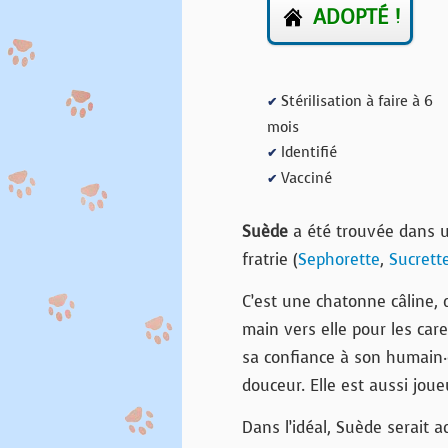
ADOPTÉ !
Stérilisation à faire à 6
✔
mois
Identifié
✔
Vacciné
✔
Suède
a été trouvée dans un
fratrie (
Sephorette
,
Sucrett
C’est une chatonne câline, 
main vers elle pour les car
sa confiance à son humain·
douceur. Elle est aussi joue
Dans l’idéal, Suède serait 