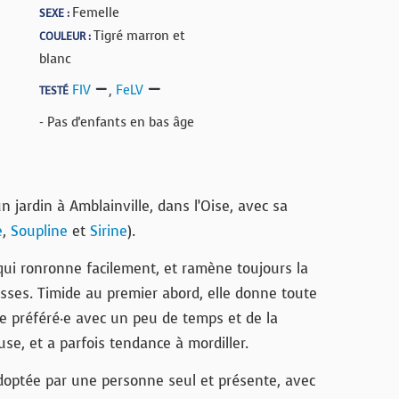
Femelle
SEXE :
Tigré marron et
COULEUR :
blanc
FIV
,
FeLV
TESTÉ
- Pas d'enfants en bas âge
 jardin à Amblainville, dans l’Oise, avec sa
e
,
Soupline
et
Sirine
).
qui ronronne facilement, et ramène toujours la
esses. Timide au premier abord, elle donne toute
e préféré·e avec un peu de temps et de la
use, et a parfois tendance à mordiller.
adoptée par une personne seul et présente, avec