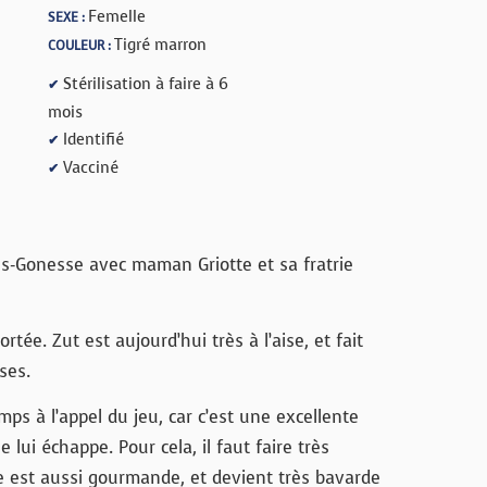
Femelle
SEXE :
Tigré marron
COULEUR :
Stérilisation à faire à 6
✔
mois
Identifié
✔
Vacciné
✔
ès-Gonesse avec maman Griotte et sa fratrie
ortée. Zut est aujourd’hui très à l’aise, et fait
ses.
mps à l’appel du jeu, car c’est une excellente
lui échappe. Pour cela, il faut faire très
le est aussi gourmande, et devient très bavarde