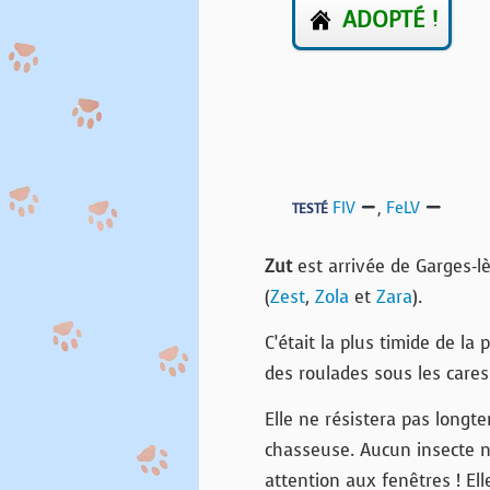
ADOPTÉ !
FIV
,
FeLV
TESTÉ
Zut
est arrivée de Garges-l
(
Zest
,
Zola
et
Zara
).
C’était la plus timide de la p
des roulades sous les cares
Elle ne résistera pas longte
chasseuse. Aucun insecte ne 
attention aux fenêtres ! El