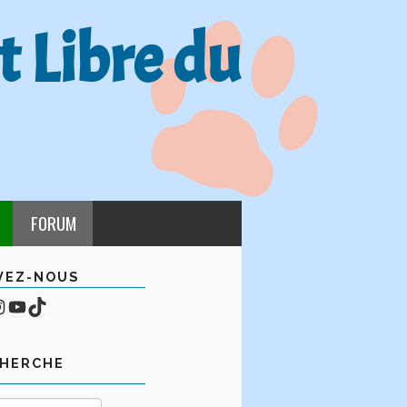
t Libre du
FORUM
VEZ-NOUS
cebook
mpte Instagram
YouTube
TikTok
CHERCHE
Rechercher :