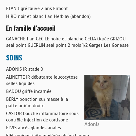
ETAN tigré fauve 2 ans Ermont
HIRO noir et blanc 1 an Herblay (abandon)
En famille d’accueil
GANACHE 1 an GECILE noire et blanche GELIA tigrée GRIZOU
seal point GUERLIN seal point 2 mois 1/2 Garges Les Gonesse
SOINS
ADONIS IR stade 3
ALINETTE IR débutante leucocytose
selles liquides
BADOU griffe incarnée
BERLY ponction sur masse à la
patte arrière droite
CASTOR bouche inflammatoire sous
contrôle injection de cortisone
Adonis
ELVIS abcès glandes anales
FIFI conjonctivite modérée ulcère langue