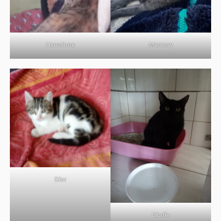
BOUTIQUE
FORUM
Hermione
Mercury
Dior
Elodie