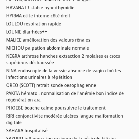
HAVANA IR stable hyperthyroïdie
HYRMA otite interne côté droit
LOULOU respiration rapide
LOUNIE diarrhées++
MALICE amélioration des valeurs rénales
MICHOU palpation abdominale normale
NEGRA arthrose hanches extraction 2 molaires er crocs
supérieurs déchaussée
NINA endoscopie de la vessie absence de vagin d’où les
infections urinaires à répétition
OREO (SCOTT) retrait sonde oesophagienne
PAKITA hémato : normalisation de l’anémie bon indice de
régénération ara
PHOEBE bouche calme poursuivre le traitement
RIRI conjonctivite modérée ulcères langue malformation
digitale
SAHARA hospitalisé
SAKURO inflammation majeure de la vésicule biliaire