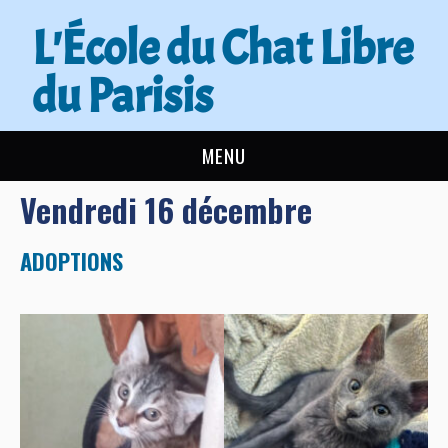
L'École du Chat Libre
du Parisis
MENU
Vendredi 16 décembre
L’ÉCOLE DU CHAT
ACTUALITÉS
ADOPTIONS
ADOPTER
NOUS AIDER
CONTACT