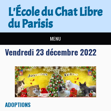
L'École du Chat Libre
du Parisis
MENU
Vendredi 23 décembre 2022
L’ÉCOLE DU CHAT
ACTUALITÉS
ADOPTER
NOUS AIDER
CONTACT
ADOPTIONS