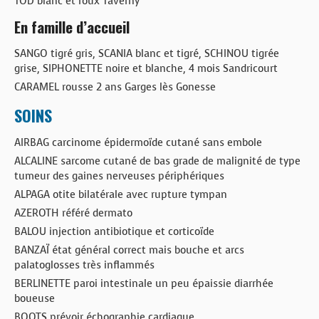
TOD blanc et roux Taverny
En famille d’accueil
SANGO tigré gris, SCANIA blanc et tigré, SCHINOU tigrée
grise, SIPHONETTE noire et blanche, 4 mois Sandricourt
CARAMEL rousse 2 ans Garges lès Gonesse
SOINS
AIRBAG carcinome épidermoïde cutané sans embole
ALCALINE sarcome cutané de bas grade de malignité de type
tumeur des gaines nerveuses périphériques
ALPAGA otite bilatérale avec rupture tympan
AZEROTH référé dermato
BALOU injection antibiotique et corticoïde
BANZAÏ état général correct mais bouche et arcs
palatoglosses très inflammés
BERLINETTE paroi intestinale un peu épaissie diarrhée
boueuse
BOOTS prévoir échographie cardiaque