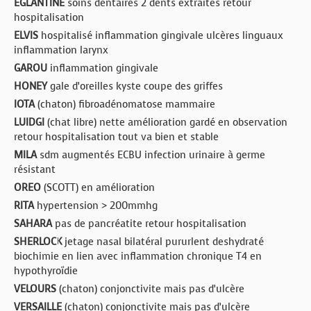
ÉGLANTINE
soins dentaires 2 dents extraites retour
hospitalisation
ELVIS
hospitalisé inflammation gingivale ulcères linguaux
inflammation larynx
GAROU
inflammation gingivale
HONEY
gale d’oreilles kyste coupe des griffes
IOTA
(chaton) fibroadénomatose mammaire
LUIDGI
(chat libre) nette amélioration gardé en observation
retour hospitalisation tout va bien et stable
MILA
sdm augmentés ECBU infection urinaire à germe
résistant
OREO
(SCOTT) en amélioration
RITA
hypertension > 200mmhg
SAHARA
pas de pancréatite retour hospitalisation
SHERLOCK
jetage nasal bilatéral pururlent deshydraté
biochimie en lien avec inflammation chronique T4 en
hypothyroïdie
VELOURS
(chaton) conjonctivite mais pas d’ulcère
VERSAILLE
(chaton) conjonctivite mais pas d’ulcère