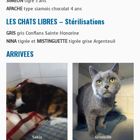
SIMEON
tigré 3 ans
APACHE
type siamois chocolat 4 ans
LES CHATS LIBRES – Stérilisations
GRIS
gris Conflans Sainte Honorine
NINA
tigrée et
MISTINGUETTE
tigrée grise Argenteuil
ARRIVEES
Sakia
Grisouille