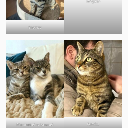
Mégane
Snoopy
Pumba
Pitounet et Grisounet