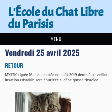
L'École du Chat Libre
du Parisis
MENU
Vendredi 25 avril 2025
L’ÉCOLE DU CHAT
ACTUALITÉS
RETOUR
MYSTIC tigrée 16 ans adoptée en août 2019 dents à surveiller
ADOPTER
luxation cristallin sera énucléée si gêne grosse thyroïde
NOUS AIDER
CONTACT