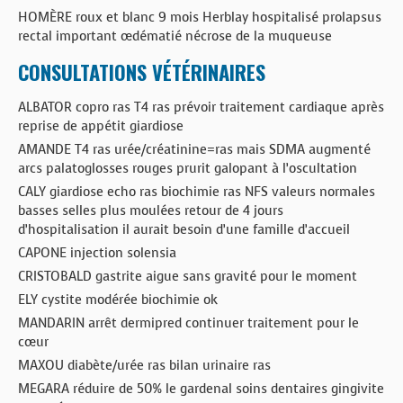
HOMÈRE roux et blanc 9 mois Herblay hospitalisé prolapsus
rectal important œdématié nécrose de la muqueuse
CONSULTATIONS VÉTÉRINAIRES
ALBATOR copro ras T4 ras prévoir traitement cardiaque après
reprise de appétit giardiose
AMANDE T4 ras urée/créatinine=ras mais SDMA augmenté
arcs palatoglosses rouges prurit galopant à l’oscultation
CALY giardiose echo ras biochimie ras NFS valeurs normales
basses selles plus moulées retour de 4 jours
d’hospitalisation il aurait besoin d’une famille d’accueil
CAPONE injection solensia
CRISTOBALD gastrite aigue sans gravité pour le moment
ELY cystite modérée biochimie ok
MANDARIN arrêt dermipred continuer traitement pour le
cœur
MAXOU diabète/urée ras bilan urinaire ras
MEGARA réduire de 50% le gardenal soins dentaires gingivite