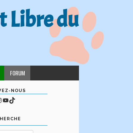
t Libre du
FORUM
VEZ-NOUS
cebook
mpte Instagram
YouTube
TikTok
CHERCHE
Rechercher :