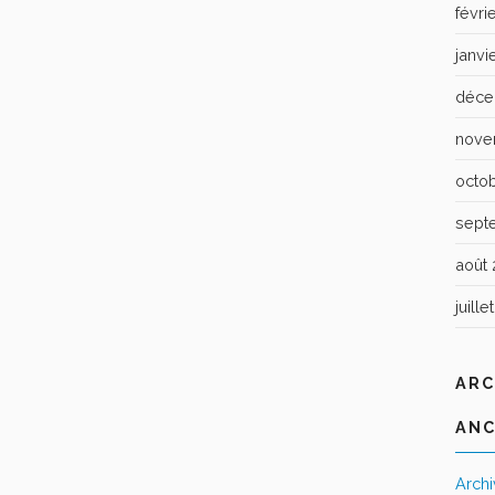
févri
janvi
déce
nove
octo
sept
août 
juille
ARC
ANC
Arch