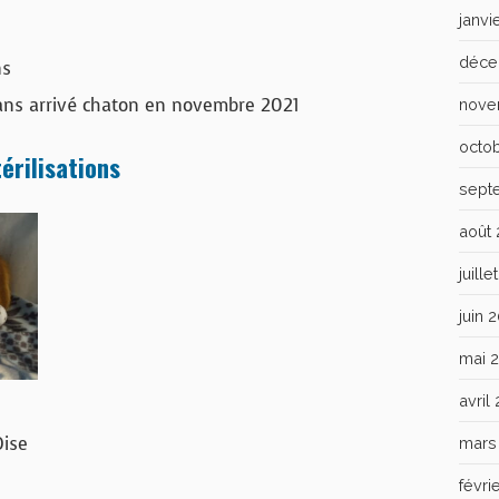
janvi
déce
ns
 ans arrivé chaton en novembre 2021
nove
octo
érilisations
sept
août
juill
juin 
mai 
avril
Oise
mars
févri