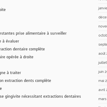
janvi
oite
déce
nove
stantes prise alimentaire à surveiller
octo
e à évaluer
sept
raction dentaire complète
août
e opérée à droite
juill
juin 
gne à traiter
on extraction dents complète
mai 
e
avril
se gingivite nécessitant extractions dentaires
mars