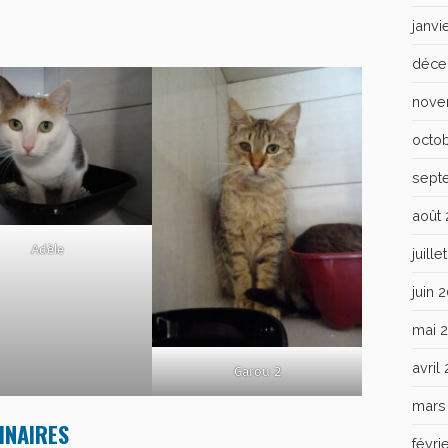
janvi
déce
nove
octo
sept
août
Adèle
juill
juin 
mai 
avril
Garou 2
mars
INAIRES
févri