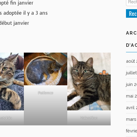
pté fin janvier
s adoptée il y a 3 ans
début janvier
ARC
D’A
août
juill
juin 
Patience
mai 
avril
outchio
Valentino
mars
févri