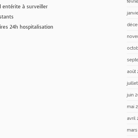
févri
entérite à surveiller
janvi
stants
déce
res 24h hospitalisation
nove
octo
sept
août
juill
juin 
mai 
avril
mars