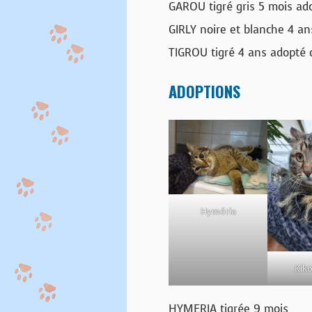
GAROU tigré gris 5 mois ado
GIRLY noire et blanche 4 an
TIGROU tigré 4 ans adopté 
ADOPTIONS
Hyméria
Kik
HYMERIA tigrée 9 mois