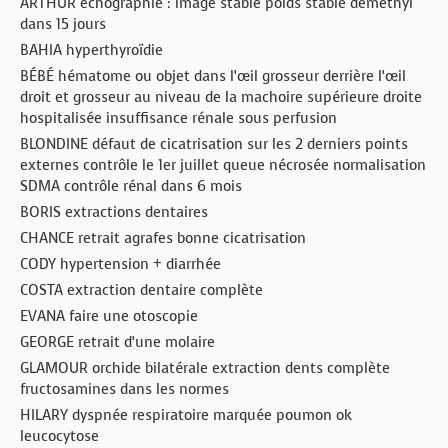
ARTHUR echographie : image stable poids stable demethyl
dans 15 jours
BAHIA hyperthyroïdie
BÉBÉ hématome ou objet dans l’œil grosseur derrière l’œil
droit et grosseur au niveau de la machoire supérieure droite
hospitalisée insuffisance rénale sous perfusion
BLONDINE défaut de cicatrisation sur les 2 derniers points
externes contrôle le 1er juillet queue nécrosée normalisation
SDMA contrôle rénal dans 6 mois
BORIS extractions dentaires
CHANCE retrait agrafes bonne cicatrisation
CODY hypertension + diarrhée
COSTA extraction dentaire complète
EVANA faire une otoscopie
GEORGE retrait d’une molaire
GLAMOUR orchide bilatérale extraction dents complète
fructosamines dans les normes
HILARY dyspnée respiratoire marquée poumon ok
leucocytose