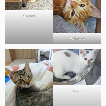
BOUTIQUE
FORUM
Hourane
Guimauve
Ghost