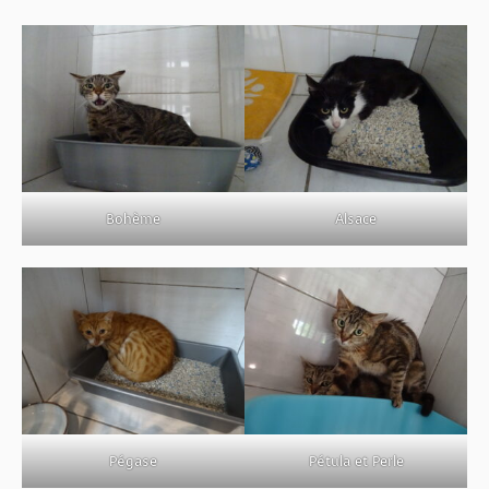
Bohème
Alsace
Pégase
Pétula et Perle