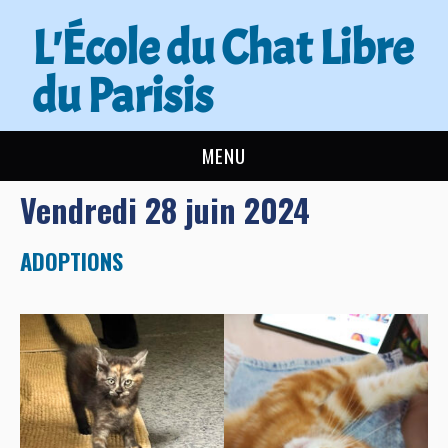
L'École du Chat Libre
du Parisis
MENU
Vendredi 28 juin 2024
L’ÉCOLE DU CHAT
ACTUALITÉS
ADOPTIONS
ADOPTER
NOUS AIDER
CONTACT