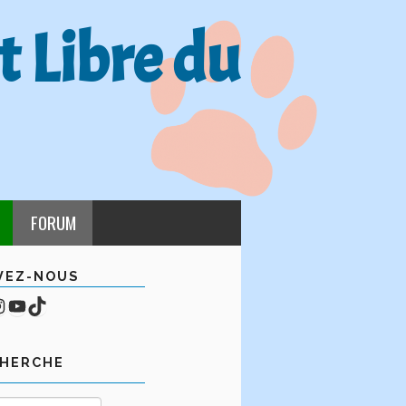
t Libre du
FORUM
VEZ-NOUS
cebook
mpte Instagram
YouTube
TikTok
CHERCHE
Rechercher :