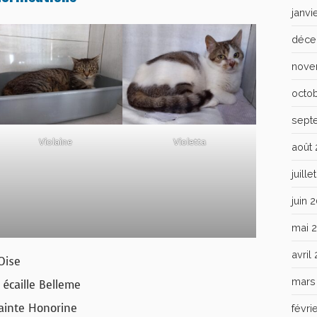
janvi
déce
nove
octo
sept
Violaine
Violetta
août
juill
juin 
mai 
avril
Oise
mars
écaille Belleme
ainte Honorine
févri