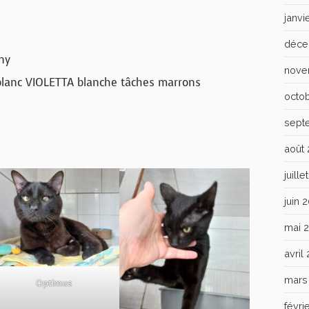
janvi
déce
ny
nove
blanc VIOLETTA blanche tâches marrons
octo
sept
août
juill
juin 
mai 
avril
mars
Optimus
févri