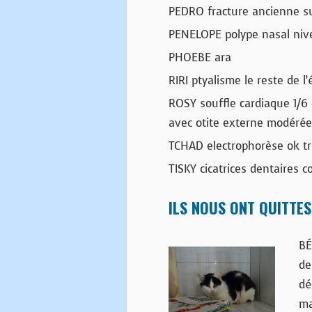
PEDRO fracture ancienne su
PENELOPE polype nasal niv
PHOEBE ara
RIRI ptyalisme le reste de l
ROSY souffle cardiaque 1/6 d
avec otite externe modérée
TCHAD electrophorèse ok tr
TISKY cicatrices dentaires co
ILS NOUS ONT QUITTES
BÉ
de
dé
ma