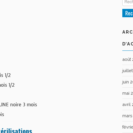
ARC
D’A
août
juill
s 1/2
juin 
ois 1/2
mai 
INE noire 3 mois
avril
is
mars
févri
érilisations