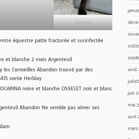
janvi
déce
Anouchka
nove
ntre équestre patte fracturée et surinfectée
octo
sept
e et blanche 2 mois Argenteuil
 les Cormeilles Abandon trouvé par des
août
A15 sortie Herblay
juill
OCARINA noire et blanche OSSELET noir et blanc
juin 
mai 
enteuil Abandon Ne semble pas aimer ses
avril
 Adam
mars