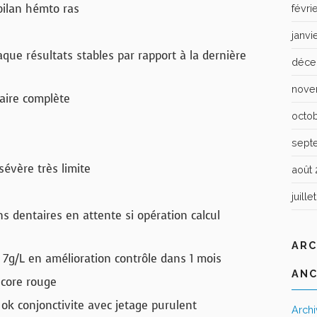
bilan hémto ras
févri
janvi
que résultats stables par rapport à la dernière
déce
nove
aire complète
octo
sept
évère très limite
août 
juille
 dentaires en attente si opération calcul
ARC
g/L en amélioration contrôle dans 1 mois
ANC
core rouge
ok conjonctivite avec jetage purulent
Arch