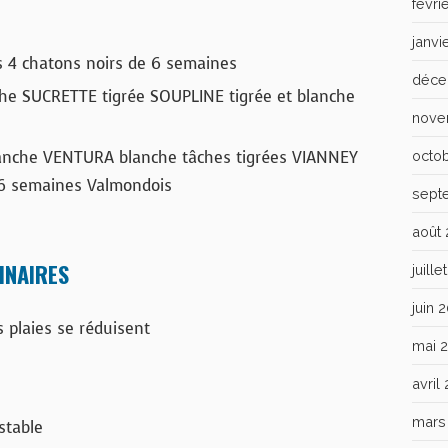
févri
janvi
 4 chatons noirs de 6 semaines
déce
he SUCRETTE tigrée SOUPLINE tigrée et blanche
nove
lanche VENTURA blanche tâches tigrées VIANNEY
octo
s 6 semaines Valmondois
sept
août
INAIRES
juill
juin 
 plaies se réduisent
mai 
avril
mars
stable