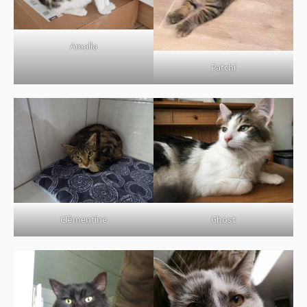
BOUTIQUE
FORUM
Amalia
Patchi
Clémentine
Ghost