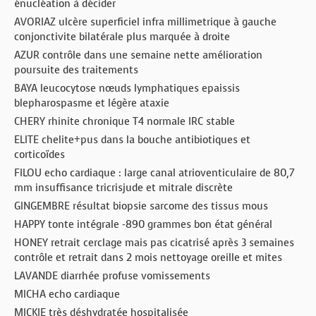
énucléation à décider
AVORIAZ ulcère superficiel infra millimetrique à gauche
conjonctivite bilatérale plus marquée à droite
AZUR contrôle dans une semaine nette amélioration
poursuite des traitements
BAYA leucocytose nœuds lymphatiques epaissis
blepharospasme et légère ataxie
CHERY rhinite chronique T4 normale IRC stable
ELITE chelite+pus dans la bouche antibiotiques et
corticoïdes
FILOU echo cardiaque : large canal atrioventiculaire de 80,7
mm insuffisance tricrisjude et mitrale discrète
GINGEMBRE résultat biopsie sarcome des tissus mous
HAPPY tonte intégrale -890 grammes bon état général
HONEY retrait cerclage mais pas cicatrisé après 3 semaines
contrôle et retrait dans 2 mois nettoyage oreille et mites
LAVANDE diarrhée profuse vomissements
MICHA echo cardiaque
MICKIE très déshydratée hospitalisée