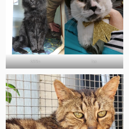
Tex
Géléo