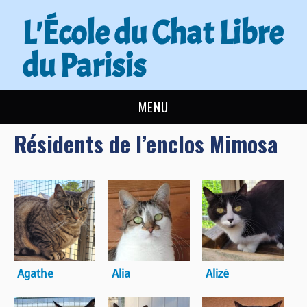
L'École du Chat Libre
du Parisis
MENU
Résidents de l’enclos Mimosa
L’ÉCOLE DU CHAT
ACTUALITÉS
ADOPTER
NOUS AIDER
Agathe
Alia
Alizé
CONTACT