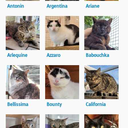
Antonin
Argentina
Ariane
Arlequine
Azzaro
Babouchka
Bellissima
Bounty
California