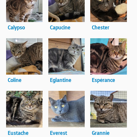
Calypso
Capucine
Chester
Coline
Eglantine
Espérance
Eustache
Everest
Grannie