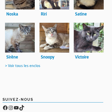
Noska
Riri
Satine
Sirène
Snoopy
Victoire
> Voir tous les enclos
SUIVEZ-NOUS
Facebook
Compte Instagram
YouTube
TikTok