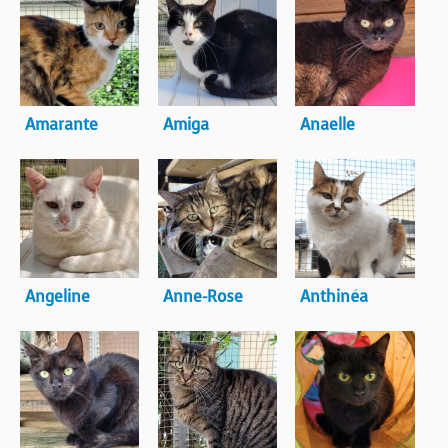
BOUTIQUE
FORUM
Amarante
Amiga
Anaelle
Angeline
Anne-Rose
Anthinéa