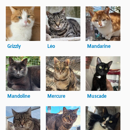
Grizzly
Léo
Mandarine
Mandoline
Mercure
Muscade